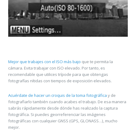
Mejor que trabajes con el ISO más bajo
que te permita la
cámara. Evita trabajar con ISO elevado. Por tanto, es
recomendable que utilices trípode para que obtengas
fotografías nítidas con tiempos de exposición elevados.
Acuérdate de hacer un croquis de la toma fotográfica
y de
fotografiarlo también cuando acabes el trabajo. De esa manera
sabrás rápidamente desde dónde has realizado la captura
fotográfica. Si puedes georreferenciar las imágenes
fotográficas con cualquier GNSS (GPS, GLONASS…), mucho
mejor.